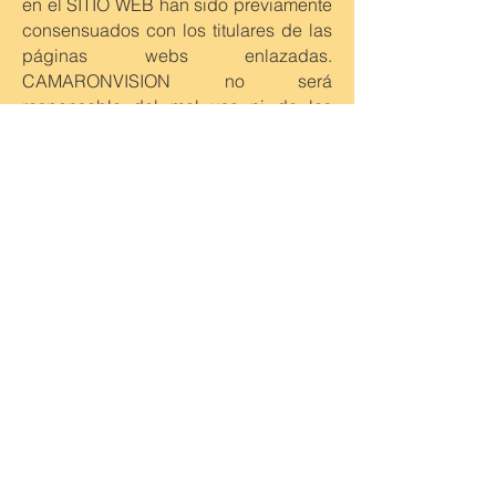
en el SITIO WEB han sido previamente
consensuados con los titulares de las
páginas webs enlazadas.
CAMARONVISION no será
responsable del mal uso ni de las
actividades contrarias a la ley, la moral
o el orden público que realicen los
usuarios en dichas páginas
enlazadas.
7.- Vigencia de las condiciones
de uso
Las condiciones de uso de este SITIO
WEB tienen carácter indefinido.
CAMARONVISION se reserva en todo
caso el derecho unilateral de modificar
las condiciones de acceso a las
mismas, así como su contenido.