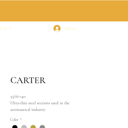
TACT
Iniciar sesión
CARTER
53/16-140
Ultra-thin steel sections used in the
aeronautical industry.
Color
*