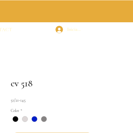
TACT
Iniciar sesión
cv 518
51/21-145
Color
*