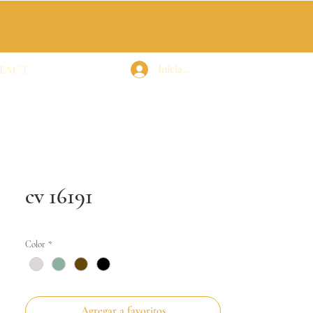
TACT
Iniciar sesión
cv 16191
Color
*
Agregar a favoritos