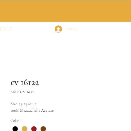
TACT
Iniciar sesión
cv 16122
SKU: CV16122
Size 49-19♤145
100% Mazzuchelli Acetate
Color
*