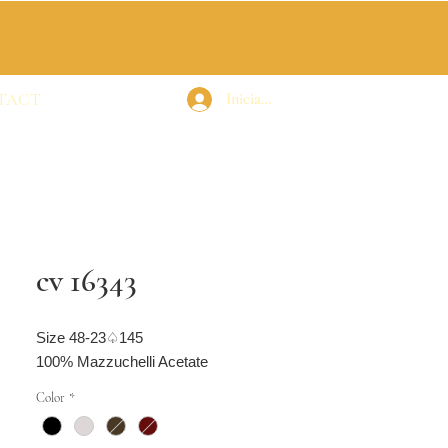
TACT
Iniciar sesión
cv 16343
Size 48-23♤145
100% Mazzuchelli Acetate
Color
*