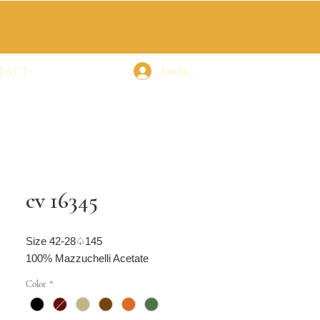
TACT
Iniciar sesión
cv 16345
Size 42-28♤145
100% Mazzuchelli Acetate
Color
*