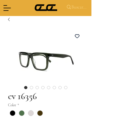
cv 16356
Color
*