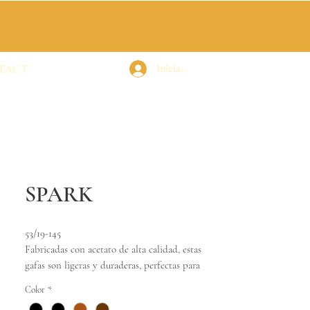
TACT
Iniciar sesión
SPARK
53/19-145
Fabricadas con acetato de alta calidad, estas
gafas son ligeras y duraderas, perfectas para
acompañarte en cada aventura.
Color
*