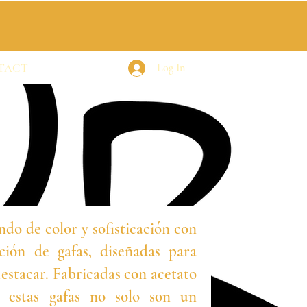
TACT
Log In
o de color y sofisticación con
ción de gafas, diseñadas para
estacar. Fabricadas con acetato
, estas gafas no solo son un