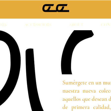
SES
ACCESSORIES
ABOUT
CON
Sumérgete en un mund
nuestra nueva colec
aquellos que desean d
de primera calidad