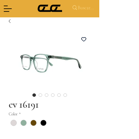
cv 16191
Color
*