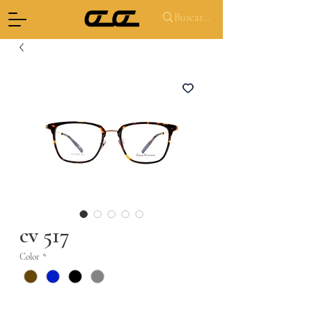
cv 517
Color
*