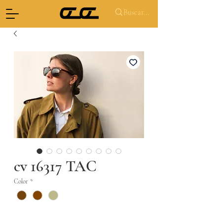
cv 16317 TAC
Color
*