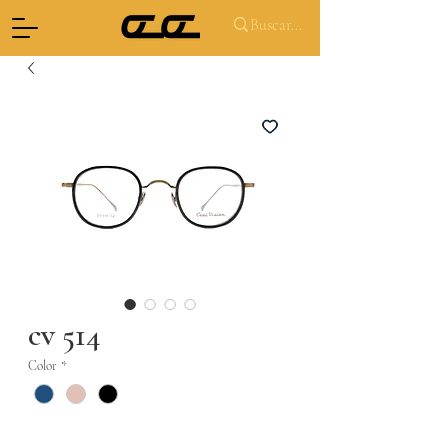
cv 514
Color
*